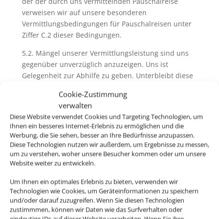
der der durch uns vermittelnden Pauschalreise
verweisen wir auf unsere besonderen
Vermittlungsbedingungen für Pauschalreisen unter
Ziffer C.2 dieser Bedingungen.
5.2. Mängel unserer Vermittlungsleistung sind uns
gegenüber unverzüglich anzuzeigen. Uns ist
Gelegenheit zur Abhilfe zu geben. Unterbleibt diese
Anzeige schuldhaft, entfallen jedwede Ansprüche
Cookie-Zustimmung
des Kunden aus dem Vermittlungsvertrag, soweit
verwalten
eine zumutbare Abhilfe durch uns möglich gewesen
Diese Website verwendet Cookies und Targeting Technologien, um
wäre. Unberührt bleiben Ansprüche aus deliktischer
Ihnen ein besseres Internet-Erlebnis zu ermöglichen und die
Haftung.
Werbung, die Sie sehen, besser an Ihre Bedürfnisse anzupassen.
Diese Technologien nutzen wir außerdem, um Ergebnisse zu messen,
um zu verstehen, woher unsere Besucher kommen oder um unsere
Website weiter zu entwickeln.
6. Pass-, Visa und gesundheitspolizeiliche
Formalitäten
Um Ihnen ein optimales Erlebnis zu bieten, verwenden wir
Technologien wie Cookies, um Geräteinformationen zu speichern
6.1. Bei der Buchung von Pauschalreisen werden Sie
und/oder darauf zuzugreifen. Wenn Sie diesen Technologien
von uns und ggfs. vom Reiseveranstalter über
zustimmmen, können wir Daten wie das Surfverhalten oder
eindeutige IDs auf dieser Website verarbeiten. Wenn Sie ihre