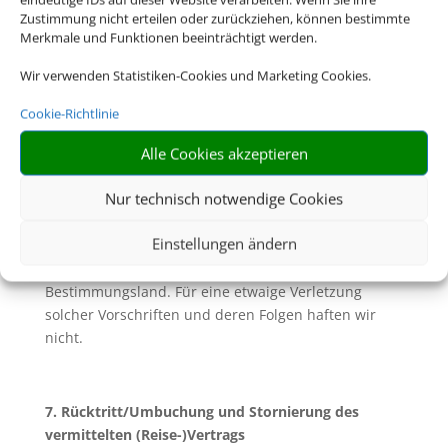
allgemeine Pass- und Visumserfordernisse des
Zustimmung nicht erteilen oder zurückziehen, können bestimmte
Bestimmungslandes, sowie die ungefähren Fristen
Merkmale und Funktionen beeinträchtigt werden.
der Erlangung von Visa sowie
gesundheitspolizeiliche Formalitäten unterrichtet.
Wir verwenden Statistiken-Cookies und Marketing Cookies.
6.2. Soweit mit Ihnen nicht ausdrücklich vereinbart,
Cookie-Richtlinie
sind Sie für die Einhaltung dieser Pass- und
Alle Cookies akzeptieren
Visumserfordernisse sowie der
gesundheitspolizeilichen Formalitäten und aller
Nur technisch notwendige Cookies
weiteren für die Durchführung der Reise geltenden
gesetzlichen Vorschriften die Reisenden selbst
Einstellungen ändern
verantwortlich. Dazu gehört insbesondere die
rechtzeitige Beantragung von Visa für das
Bestimmungsland. Für eine etwaige Verletzung
solcher Vorschriften und deren Folgen haften wir
nicht.
7. Rücktritt/Umbuchung und Stornierung des
vermittelten (Reise-)Vertrags