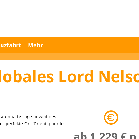
uzfahrt
Mehr
lobales Lord Nels
 traumhafte Lage unweit des
r perfekte Ort für entspannte
ab 1.229 € p